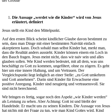
der Grösste"
Die Aussage „werdet wie die Kinder“ wird von Jesus
erläutert, definiert
Jesus stellt ein Kind den Mittelpunkt.
Auf den ersten Blick scheint kindlicher Glaube davon bestimmt zu
sein, dass man Dinge mit einer bestimmten Naivität einfach
akzeptieren kann. Doch sobald man selbst Kinder hat, merkt man,
dass die Realität anders aussieht. Kinder können einem ein Loch in
den Bauch fragen. Jesus meint nicht, dass wir naiv sein und alles
glauben sollen. Wie Kind werden bedeutet, mit all dem, was uns
beschäftigt zu Gott zu kommen, ungefiltert, ohne zu zögern. Es geht
hier um eine innere Haltung, und um Vertrauen. Der
Vergleichspunkt liegt lediglich an einer Stelle: „zu Gott umkehren
und Gott annehmen“. Darin sind Kinder für Erwachsene eine
positive Anregung. Kinder sind neugierig und vertrauensvoll. Sie
sind nicht berechnend.
Wir bringen es fertig, sogar noch den Aspekt „wie Kinder werden“
als Leistung zu sehen. Aber Achtung: Gott ist und bleibt der
Handelnde. Er macht uns zu seinen Kindern. Die Aussage von Jesus
hat nichts mit der Frage zu tun, wie man Kind Gottes wird. Kind