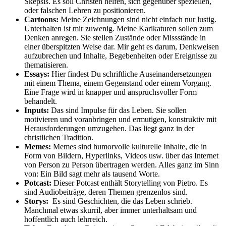
Skepsis. Es soll Christen helfen, sich gegenüber speziellen,
oder falschen Lehren zu positionieren.
Cartoons:
Meine Zeichnungen sind nicht einfach nur lustig.
Unterhalten ist mir zuwenig. Meine Karikaturen sollen zum
Denken anregen. Sie stellen Zustände oder Missstände in
einer überspitzten Weise dar. Mir geht es darum, Denkweisen
aufzubrechen und Inhalte, Begebenheiten oder Ereignisse zu
thematisieren.
Essays:
Hier findest Du schriftliche Auseinandersetzungen
mit einem Thema, einem Gegenstand oder einem Vorgang.
Eine Frage wird in knapper und anspruchsvoller Form
behandelt.
Inputs:
Das sind Impulse für das Leben. Sie sollen
motivieren und voranbringen und ermutigen, konstruktiv mit
Herausforderungen umzugehen. Das liegt ganz in der
christlichen Tradition.
Memes:
Memes sind humorvolle kulturelle Inhalte, die in
Form von Bildern, Hyperlinks, Videos usw. über das Internet
von Person zu Person übertragen werden. Alles ganz im Sinn
von: Ein Bild sagt mehr als tausend Worte.
Potcast:
Dieser Potcast enthält Storytelling von Pietro. Es
sind Audiobeiträge, deren Themen grenzenlos sind.
Storys:
Es sind Geschichten, die das Leben schrieb.
Manchmal etwas skurril, aber immer unterhaltsam und
hoffentlich auch lehrreich.