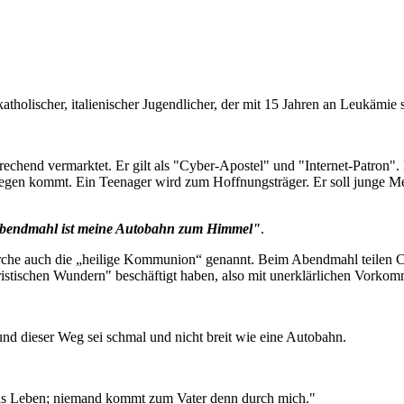
tholischer, italienischer Jugendlicher, der mit 15 Jahren an Leukämie 
rechend vermarktet. Er gilt als "Cyber-Apostel" und "Internet-Patron"
legen kommt. Ein Teenager wird zum Hoffnungsträger. Er soll junge 
bendmahl ist meine Autobahn zum Himmel"
.
irche auch die „heilige Kommunion“ genannt. Beim Abendmahl teilen Chr
aristischen Wundern" beschäftigt haben, also mit unerklärlichen Vor
und dieser Weg sei schmal und nicht breit wie eine Autobahn.
 das Leben; niemand kommt zum Vater denn durch mich."