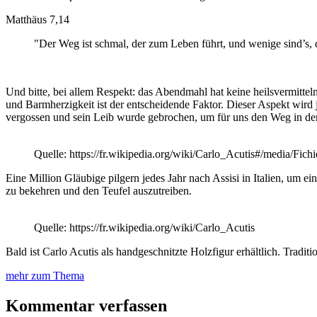
Matthäus 7,14
"Der Weg ist schmal, der zum Leben führt, und wenige sind’s, d
Und bitte, bei allem Respekt: das Abendmahl hat keine heilsvermit
und Barmherzigkeit ist der entscheidende Faktor. Dieser Aspekt wir
vergossen und sein Leib wurde gebrochen, um für uns den Weg in d
Quelle: https://fr.wikipedia.org/wiki/Carlo_Acutis#/media/Fic
Eine Million Gläubige pilgern jedes Jahr nach Assisi in Italien, um 
zu bekehren und den Teufel auszutreiben.
Quelle: https://fr.wikipedia.org/wiki/Carlo_Acutis
Bald ist Carlo Acutis als handgeschnitzte Holzfigur erhältlich. Traditi
mehr zum Thema
Kommentar verfassen