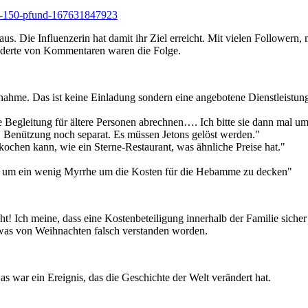
tet-150-pfund-167631847923
aus. Die Influenzerin hat damit ihr Ziel erreicht. Mit vielen Follower
nderte von Kommentaren waren die Folge.
lnahme. Das ist
keine Einladung sondern eine angebotene Dienstleistung
 Begleitung für ältere Personen abrechnen…. Ich bitte sie dann mal u
 Benützung noch separat. Es müssen Jetons gelöst werden."
kochen kann, wie ein Sterne-Restaurant, was ähnliche Preise hat."
ge um ein wenig Myrrhe um die Kosten für die Hebamme zu decken"
ht! Ich meine, dass eine Kostenbeteiligung innerhalb der Familie siche
twas von Weihnachten falsch verstanden worden.
 war ein Ereignis, das die Geschichte der Welt verändert hat.