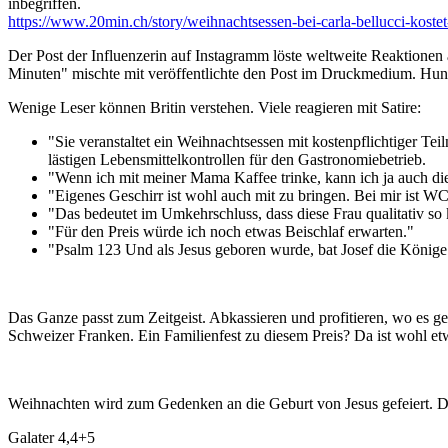
inbegriffen.
https://www.20min.ch/story/weihnachtsessen-bei-carla-bellucci-kos
Der Post der Influenzerin auf Instagramm löste weltweite Reaktionen 
Minuten" mischte mit veröffentlichte den Post im Druckmedium. Hu
Wenige Leser können Britin verstehen. Viele reagieren mit Satire:
"Sie veranstaltet ein Weihnachtsessen mit kostenpflichtiger Tei
lästigen Lebensmittelkontrollen für den Gastronomiebetrieb.
"Wenn ich mit meiner Mama Kaffee trinke, kann ich ja auch die
"Eigenes Geschirr ist wohl auch mit zu bringen.
Bei mir ist WC
"Das bedeutet im Umkehrschluss, dass diese Frau qualitativ so 
"Für den Preis würde ich noch etwas Beischlaf erwarten."
"Psalm 123 Und als Jesus geboren wurde, bat Josef die Köni
Das Ganze passt zum Zeitgeist. Abkassieren und profitieren, wo es ge
Schweizer Franken. Ein Familienfest zu diesem Preis? Da ist wohl e
Weihnachten wird zum Gedenken an die Geburt von Jesus gefeiert. Das
Galater 4,4+5