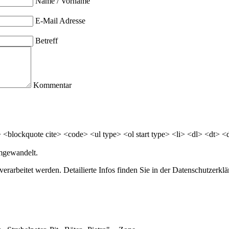
Name / Vorname
E-Mail Adresse
Betreff
Kommentar
<blockquote cite> <code> <ul type> <ol start type> <li> <dl> <dt> 
mgewandelt.
erarbeitet werden. Detailierte Infos finden Sie in der Datenschutzerklä