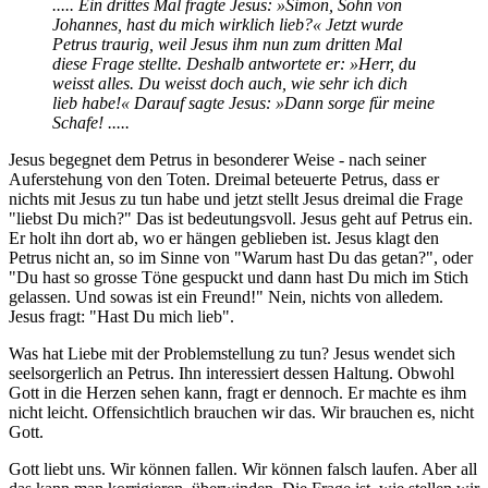
..... Ein drittes Mal fragte Jesus: »Simon, Sohn von
Johannes, hast du mich wirklich lieb?« Jetzt wurde
Petrus traurig, weil Jesus ihm nun zum dritten Mal
diese Frage stellte. Deshalb antwortete er: »Herr, du
weisst alles. Du weisst doch auch, wie sehr ich dich
lieb habe!« Darauf sagte Jesus: »Dann sorge für meine
Schafe! .....
Jesus begegnet dem Petrus in besonderer Weise - nach seiner
Auferstehung von den Toten. Dreimal beteuerte Petrus, dass er
nichts mit Jesus zu tun habe und jetzt stellt Jesus dreimal die Frage
"liebst Du mich?" Das ist bedeutungsvoll. Jesus geht auf Petrus ein.
Er holt ihn dort ab, wo er hängen geblieben ist. Jesus klagt den
Petrus nicht an, so im Sinne von "Warum hast Du das getan?", oder
"Du hast so grosse Töne gespuckt und dann hast Du mich im Stich
gelassen. Und sowas ist ein Freund!" Nein, nichts von alledem.
Jesus fragt: "Hast Du mich lieb".
Was hat Liebe mit der Problemstellung zu tun? Jesus wendet sich
seelsorgerlich an Petrus. Ihn interessiert dessen Haltung. Obwohl
Gott in die Herzen sehen kann, fragt er dennoch. Er machte es ihm
nicht leicht. Offensichtlich brauchen wir das. Wir brauchen es, nicht
Gott.
Gott liebt uns. Wir können fallen. Wir können falsch laufen. Aber all