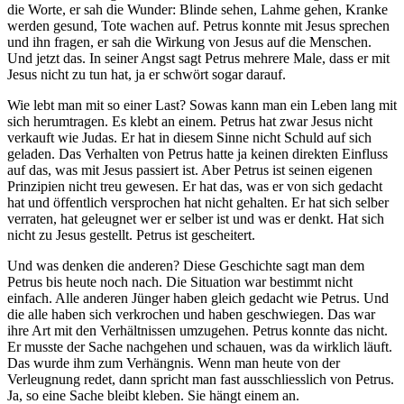
die Worte, er sah die Wunder: Blinde sehen, Lahme gehen, Kranke
werden gesund, Tote wachen auf. Petrus konnte mit Jesus sprechen
und ihn fragen, er sah die Wirkung von Jesus auf die Menschen.
Und jetzt das. In seiner Angst sagt Petrus mehrere Male, dass er mit
Jesus nicht zu tun hat, ja er schwört sogar darauf.
Wie lebt man mit so einer Last? Sowas kann man ein Leben lang mit
sich herumtragen. Es klebt an einem. Petrus hat zwar Jesus nicht
verkauft wie Judas. Er hat in diesem Sinne nicht Schuld auf sich
geladen. Das Verhalten von Petrus hatte ja keinen direkten Einfluss
auf das, was mit Jesus passiert ist. Aber Petrus ist seinen eigenen
Prinzipien nicht treu gewesen. Er hat das, was er von sich gedacht
hat und öffentlich versprochen hat nicht gehalten. Er hat sich selber
verraten, hat geleugnet wer er selber ist und was er denkt. Hat sich
nicht zu Jesus gestellt. Petrus ist gescheitert.
Und was denken die anderen? Diese Geschichte sagt man dem
Petrus bis heute noch nach. Die Situation war bestimmt nicht
einfach. Alle anderen Jünger haben gleich gedacht wie Petrus. Und
die alle haben sich verkrochen und haben geschwiegen. Das war
ihre Art mit den Verhältnissen umzugehen. Petrus konnte das nicht.
Er musste der Sache nachgehen und schauen, was da wirklich läuft.
Das wurde ihm zum Verhängnis. Wenn man heute von der
Verleugnung redet, dann spricht man fast ausschliesslich von Petrus.
Ja, so eine Sache bleibt kleben. Sie hängt einem an.