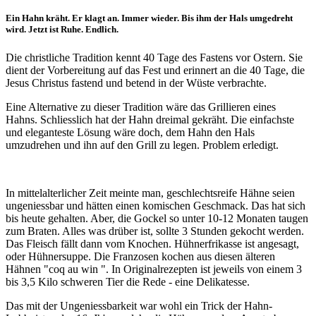
Ein Hahn kräht. Er klagt an. Immer wieder. Bis ihm der Hals umgedreht
wird. Jetzt ist Ruhe. Endlich.
Die christliche Tradition kennt 40 Tage des Fastens vor Ostern. Sie
dient der Vorbereitung auf das Fest und erinnert an die 40 Tage, die
Jesus Christus fastend und betend in der Wüste verbrachte.
Eine Alternative zu dieser Tradition wäre das Grillieren eines
Hahns. Schliesslich hat der Hahn dreimal gekräht. Die einfachste
und eleganteste Lösung wäre doch, dem Hahn den Hals
umzudrehen und ihn auf den Grill zu legen. Problem erledigt.
In mittelalterlicher Zeit meinte man, geschlechtsreife Hähne seien
ungeniessbar und hätten einen komischen Geschmack. Das hat sich
bis heute gehalten. Aber, die Gockel so unter 10-12 Monaten taugen
zum Braten. Alles was drüber ist, sollte 3 Stunden gekocht werden.
Das Fleisch fällt dann vom Knochen. Hühnerfrikasse ist angesagt,
oder Hühnersuppe. Die Franzosen kochen aus diesen älteren
Hähnen "coq au win ". In Originalrezepten ist jeweils von einem 3
bis 3,5 Kilo schweren Tier die Rede - eine Delikatesse.
Das mit der Ungeniessbarkeit war wohl ein Trick der Hahn-