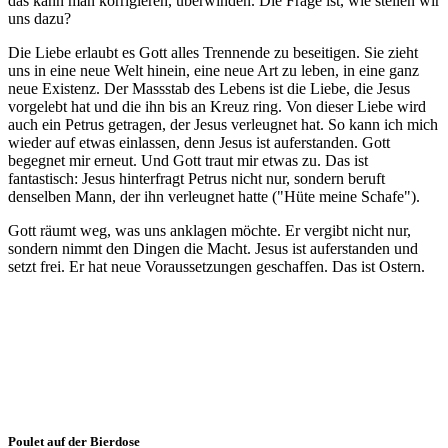
das kann man korrigieren, überwinden. Die Frage ist, wie stellen wir
uns dazu?
Die Liebe erlaubt es Gott alles Trennende zu beseitigen. Sie zieht
uns in eine neue Welt hinein, eine neue Art zu leben, in eine ganz
neue Existenz. Der Massstab des Lebens ist die Liebe, die Jesus
vorgelebt hat und die ihn bis an Kreuz ring. Von dieser Liebe wird
auch ein Petrus getragen, der Jesus verleugnet hat. So kann ich mich
wieder auf etwas einlassen, denn Jesus ist auferstanden. Gott
begegnet mir erneut. Und Gott traut mir etwas zu. Das ist
fantastisch: Jesus hinterfragt Petrus nicht nur, sondern beruft
denselben Mann, der ihn verleugnet hatte ("Hüte meine Schafe").
Gott räumt weg, was uns anklagen möchte. Er vergibt nicht nur,
sondern nimmt den Dingen die Macht. Jesus ist auferstanden und
setzt frei. Er hat neue Voraussetzungen geschaffen. Das ist Ostern.
Poulet auf der Bierdose