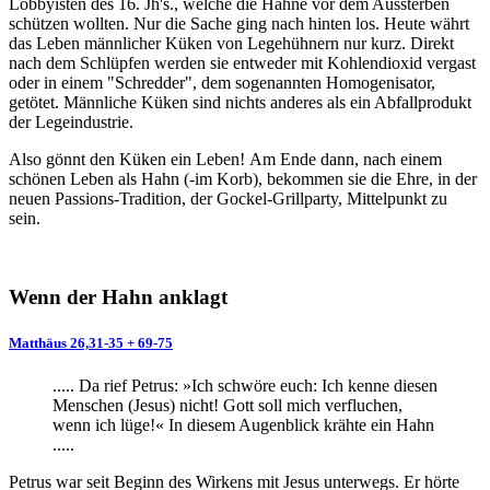
Lobbyisten des 16. Jh's., welche die Hähne vor dem Aussterben
schützen wollten. Nur die Sache ging nach hinten los. Heute währt
das Leben männlicher Küken von Legehühnern nur kurz. Direkt
nach dem Schlüpfen werden sie entweder mit Kohlendioxid vergast
oder in einem "Schredder", dem sogenannten Homogenisator,
getötet. Männliche Küken sind nichts anderes als ein Abfallprodukt
der Legeindustrie.
Also gönnt den Küken ein Leben! Am Ende dann, nach einem
schönen Leben als Hahn (-im Korb), bekommen sie die Ehre, in der
neuen Passions-Tradition, der Gockel-Grillparty, Mittelpunkt zu
sein.
Wenn der Hahn anklagt
Matthäus 26,31-35 + 69-75
..... Da rief Petrus: »Ich schwöre euch: Ich kenne diesen
Menschen (Jesus) nicht! Gott soll mich verfluchen,
wenn ich lüge!« In diesem Augenblick krähte ein Hahn
.....
Petrus war seit Beginn des Wirkens mit Jesus unterwegs. Er hörte