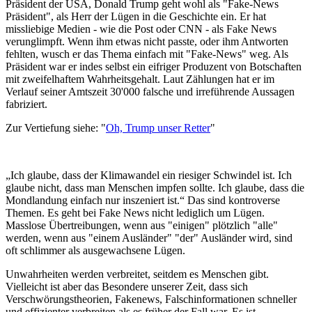
Präsident der USA, Donald Trump geht wohl als "Fake-News
Präsident", als Herr der Lügen in die Geschichte ein. Er hat
missliebige Medien - wie die Post oder CNN - als Fake News
verunglimpft. Wenn ihm etwas nicht passte, oder ihm Antworten
fehlten, wusch er das Thema einfach mit "Fake-News" weg. Als
Präsident war er indes selbst ein eifriger Produzent von Botschaften
mit zweifelhaftem Wahrheitsgehalt. Laut Zählungen hat er im
Verlauf seiner Amtszeit 30'000 falsche und irreführende Aussagen
fabriziert.
Zur Vertiefung siehe: "
Oh, Trump unser Retter
"
„Ich glaube, dass der Klimawandel ein riesiger Schwindel ist. Ich
glaube nicht, dass man Menschen impfen sollte. Ich glaube, dass die
Mondlandung einfach nur inszeniert ist.“ Das sind kontroverse
Themen.
Es geht bei Fake News nicht lediglich um Lügen.
Masslose Übertreibungen, wenn aus "einigen" plötzlich "alle"
werden, wenn aus "einem Ausländer" "der" Ausländer wird, sind
oft schlimmer als ausgewachsene Lügen.
Unwahrheiten werden verbreitet, seitdem es Menschen gibt.
Vielleicht ist aber das Besondere unserer Zeit, dass sich
Verschwörungstheorien, Fakenews, Falschinformationen schneller
und effizienter verbreiten als es früher der Fall war. Es ist