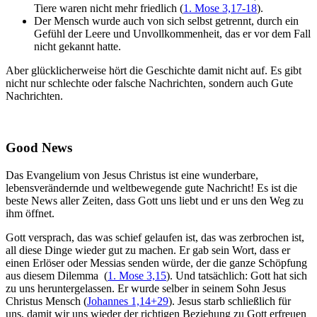
Tiere waren nicht mehr friedlich (
1. Mose 3,17-18
).
Der Mensch wurde auch von sich selbst getrennt, durch ein
Gefühl der Leere und Unvollkommenheit, das er vor dem Fall
nicht gekannt hatte.
Aber glücklicherweise hört die Geschichte damit nicht auf. Es gibt
nicht nur schlechte oder falsche Nachrichten, sondern auch Gute
Nachrichten.
Good News
Das Evangelium von Jesus Christus ist eine wunderbare,
lebensverändernde und weltbewegende gute Nachricht! Es ist die
beste News aller Zeiten, dass Gott uns liebt und er uns den Weg zu
ihm öffnet.
Gott versprach, das was schief gelaufen ist, das was zerbrochen ist,
all diese Dinge wieder gut zu machen. Er gab sein Wort, dass er
einen Erlöser oder Messias senden würde, der die ganze Schöpfung
aus diesem Dilemma (
1. Mose 3,15
). Und tatsächlich: Gott hat sich
zu uns heruntergelassen. Er wurde selber in seinem Sohn Jesus
Christus Mensch (
Johannes 1,14+29
). Jesus starb schließlich für
uns, damit wir uns wieder der richtigen Beziehung zu Gott erfreuen