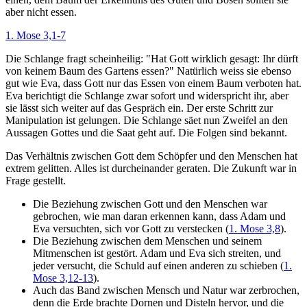
aber nicht essen.
1. Mose 3,1-7
Die Schlange fragt scheinheilig: "Hat Gott wirklich gesagt: Ihr dürft
von keinem Baum des Gartens essen?" Natürlich weiss sie ebenso
gut wie Eva, dass Gott nur das Essen von einem Baum verboten hat.
Eva berichtigt die Schlange zwar sofort und widerspricht ihr, aber
sie lässt sich weiter auf das Gespräch ein. Der erste Schritt zur
Manipulation ist gelungen. Die Schlange säet nun Zweifel an den
Aussagen Gottes und die Saat geht auf. Die Folgen sind bekannt.
Das Verhältnis zwischen Gott dem Schöpfer und den Menschen hat
extrem gelitten. Alles ist durcheinander geraten. Die Zukunft war in
Frage gestellt.
Die Beziehung zwischen Gott und den Menschen war
gebrochen, wie man daran erkennen kann, dass Adam und
Eva versuchten, sich vor Gott zu verstecken (
1. Mose 3,8
).
Die Beziehung zwischen dem Menschen und seinem
Mitmenschen ist gestört. Adam und Eva sich streiten, und
jeder versucht, die Schuld auf einen anderen zu schieben (
1.
Mose 3,12-13
).
Auch das Band zwischen Mensch und Natur war zerbrochen,
denn die Erde brachte Dornen und Disteln hervor, und die