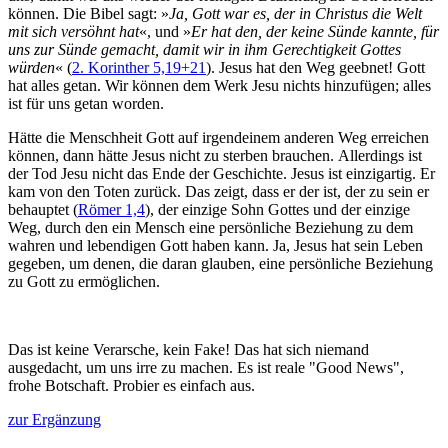
können. Die Bibel sagt: »
Ja, Gott war es, der in Christus die Welt
mit sich versöhnt hat
«, und »
Er hat den, der keine Sünde kannte, für
uns zur Sünde gemacht, damit wir in ihm Gerechtigkeit Gottes
würden
« (
2. Korinther 5,19+21
). Jesus hat den Weg geebnet! Gott
hat alles getan. Wir können dem Werk Jesu nichts hinzufügen; alles
ist für uns getan worden.
Hätte die Menschheit Gott auf irgendeinem anderen Weg erreichen
können, dann hätte Jesus nicht zu sterben brauchen. Allerdings ist
der Tod Jesu nicht das Ende der Geschichte. Jesus ist einzigartig. Er
kam von den Toten zurück. Das zeigt, dass er der ist, der zu sein er
behauptet (
Römer 1,4
), der einzige Sohn Gottes und der einzige
Weg, durch den ein Mensch eine persönliche Beziehung zu dem
wahren und lebendigen Gott haben kann. Ja, Jesus hat sein Leben
gegeben, um denen, die daran glauben, eine persönliche Beziehung
zu Gott zu ermöglichen.
Das ist keine Verarsche, kein Fake! Das hat sich niemand
ausgedacht, um uns irre zu machen. Es ist reale "Good News",
frohe Botschaft. Probier es einfach aus.
zur Ergänzung