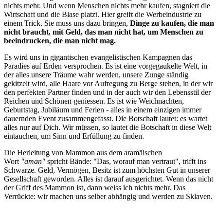
nichts mehr. Und wenn Menschen nichts mehr kaufen, stagniert die
Wirtschaft und die Blase platzt. Hier greift die Werbeindustrie zu
einem Trick. Sie muss uns dazu bringen,
Dinge zu kaufen, die man
nicht braucht, mit Geld, das man nicht hat, um Menschen zu
beeindrucken, die man nicht mag.
Es wird uns in gigantischen evangelistischen Kampagnen das
Paradies auf Erden versprochen. Es ist eine vorgegaukelte Welt, in
der alles unsere Träume wahr werden, unsere Zunge ständig
gekitzelt wird, alle Haare vor Aufregung zu Berge stehen, in der wir
den perfekten Partner finden und in der auch wir den Lebensstil der
Reichen und Schönen geniessen. Es ist wie Weichnachten,
Geburtstag, Jubiläum und Ferien - alles in einem einzigen immer
dauernden Event zusammengefasst. Die Botschaft lautet: es wartet
alles nur auf Dich. Wir müssen, so lautet die Botschaft in diese Welt
eintauchen, um Sinn und Erfüllung zu finden.
Die Herleitung von Mammon aus dem aramäischen
Wort
"aman"
spricht Bände: "Das, worauf man vertraut", trifft ins
Schwarze. Geld, Vermögen, Besitz ist zum höchsten Gut in unserer
Gesellschaft geworden. Alles ist darauf ausgerichtet. Wenn das nicht
der Griff des Mammon ist, dann weiss ich nichts mehr. Das
Verrückte: wir machen uns selber abhängig und werden zu Sklaven.