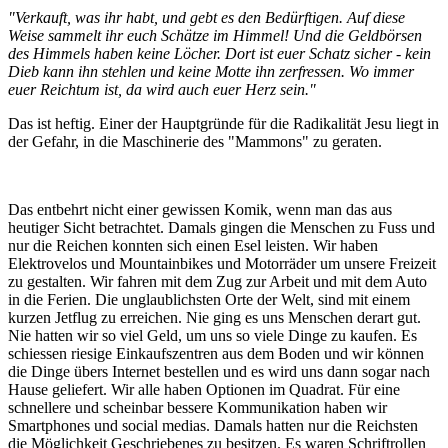
"Verkauft, was ihr habt, und gebt es den Bedürftigen. Auf diese
Weise sammelt ihr euch Schätze im Himmel! Und die Geldbörsen
des Himmels haben keine Löcher. Dort ist euer Schatz sicher - kein
Dieb kann ihn stehlen und keine Motte ihn zerfressen. Wo immer
euer Reichtum ist, da wird auch euer Herz sein."
Das ist heftig. Einer der Hauptgründe für die Radikalität Jesu liegt in
der Gefahr, in die Maschinerie des "Mammons" zu geraten.
Das entbehrt nicht einer gewissen Komik, wenn man das aus
heutiger Sicht betrachtet. Damals gingen die Menschen zu Fuss und
nur die Reichen konnten sich einen Esel leisten. Wir haben
Elektrovelos und Mountainbikes und Motorräder um unsere Freizeit
zu gestalten. Wir fahren mit dem Zug zur Arbeit und mit dem Auto
in die Ferien. Die unglaublichsten Orte der Welt, sind mit einem
kurzen Jetflug zu erreichen. Nie ging es uns Menschen derart gut.
Nie hatten wir so viel Geld, um uns so viele Dinge zu kaufen. Es
schiessen riesige Einkaufszentren aus dem Boden und wir können
die Dinge übers Internet bestellen und es wird uns dann sogar nach
Hause geliefert. Wir alle haben Optionen im Quadrat. Für eine
schnellere und scheinbar bessere Kommunikation haben wir
Smartphones und social medias. Damals hatten nur die Reichsten
die Möglichkeit Geschriebenes zu besitzen. Es waren Schriftrollen