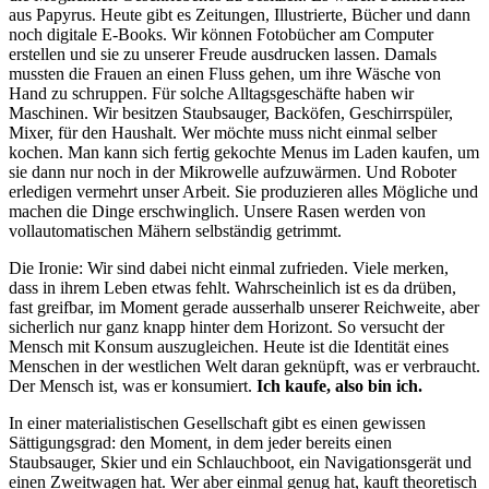
aus Papyrus. Heute gibt es Zeitungen, Illustrierte, Bücher und dann
noch digitale E-Books. Wir können Fotobücher am Computer
erstellen und sie zu unserer Freude ausdrucken lassen. Damals
mussten die Frauen an einen Fluss gehen, um ihre Wäsche von
Hand zu schruppen. Für solche Alltagsgeschäfte haben wir
Maschinen. Wir besitzen Staubsauger, Backöfen, Geschirrspüler,
Mixer, für den Haushalt. Wer möchte muss nicht einmal selber
kochen. Man kann sich fertig gekochte Menus im Laden kaufen, um
sie dann nur noch in der Mikrowelle aufzuwärmen. Und Roboter
erledigen vermehrt unser Arbeit. Sie produzieren alles Mögliche und
machen die Dinge erschwinglich. Unsere Rasen werden von
vollautomatischen Mähern selbständig getrimmt.
Die Ironie: Wir sind dabei nicht einmal zufrieden. Viele merken,
dass in ihrem Leben etwas fehlt. Wahrscheinlich ist es da drüben,
fast greifbar, im Moment gerade ausserhalb unserer Reichweite, aber
sicherlich nur ganz knapp hinter dem Horizont. So versucht der
Mensch mit Konsum auszugleichen. Heute ist die Identität eines
Menschen in der westlichen Welt daran geknüpft, was er verbraucht.
Der Mensch ist, was er konsumiert.
Ich kaufe, also bin ich.
In einer materialistischen Gesellschaft gibt es einen gewissen
Sättigungsgrad: den Moment, in dem jeder bereits einen
Staubsauger, Skier und ein Schlauchboot, ein Navigationsgerät und
einen Zweitwagen hat. Wer aber einmal genug hat, kauft theoretisch