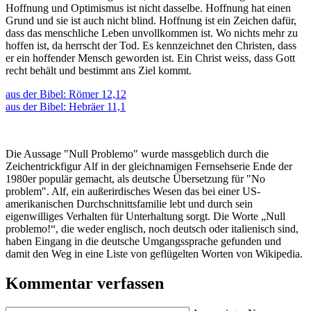
Hoffnung und Optimismus ist nicht dasselbe. Hoffnung hat einen
Grund und sie ist auch nicht blind. Hoffnung ist ein Zeichen dafür,
dass das menschliche Leben unvollkommen ist. Wo nichts mehr zu
hoffen ist, da herrscht der Tod. Es kennzeichnet den Christen, dass
er ein hoffender Mensch geworden ist. Ein Christ weiss, dass Gott
recht behält und bestimmt ans Ziel kommt.
aus der Bibel: Römer 12,12
aus der Bibel: Hebräer 11,1
Die Aussage "Null Problemo" wurde massgeblich durch die
Zeichentrickfigur Alf
in der gleichnamigen Fernsehserie Ende der
1980er populär gemacht, als deutsche Übersetzung für "No
problem". Alf,
ein außerirdisches Wesen das bei einer US-
amerikanischen Durchschnittsfamilie lebt und durch sein
eigenwilliges Verhalten für Unterhaltung sorgt. Die Worte „Null
problemo!“, die weder englisch, noch deutsch oder italienisch sind,
haben Eingang in die deutsche Umgangssprache gefunden und
damit den Weg in eine Liste von geflügelten Worten von Wikipedia.
Kommentar verfassen