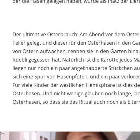
der die Hasen gelegen haben, wurde als Platz der Eiera
Der ultimative Osterbrauch: Am Abend vor dem Osters
Teller gelegt und dieser für den Osterhasen in den G
von Ostern aufwachen, rennen sie in den Garten hina
Rüebli gegessen hat. Natürlich ist die Karotte jedes M
liegen nur noch ein paar angeknabberte Stückchen auf
sich eine Spur von Hasenpfoten, und ein paar verlore
Für viele Kinder der westlichen Hemisphäre ist dies de
Osterhasen. Und nicht wenige glauben noch lange, la
Osterhasen, so dass sie das Ritual auch noch als Elter