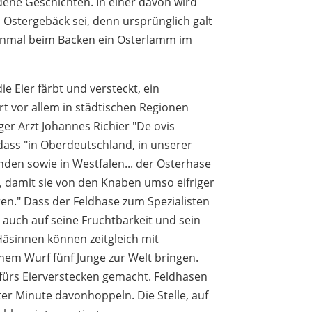
dene Geschichten. In einer davon wird
Ostergebäck sei, denn ursprünglich galt
einmal beim Backen ein Osterlamm im
e Eier färbt und versteckt, ein
rt vor allem in städtischen
Regionen
ger Arzt Johannes Richier "De ovis
 dass "in Oberdeutschland, in unserer
nden sowie in Westfalen... der Osterhase
e, damit sie von den Knaben umso eifriger
ren."
Dass der Feldhase zum Spezialisten
h auch auf seine Fruchtbarkeit und sein
Häsinnen können zeitgleich mit
inem Wurf fünf Junge zur Welt bringen.
n fürs Eierverstecken gemacht. Feldhasen
tzter Minute davonhoppeln. Die Stelle, auf