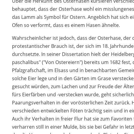
Über die Herkunft des Osterhasen kursieren verschie
behauptet, dass der Osterhase wohl ein misslungenes 
das Lamm als Symbol für Ostern. Angeblich hat sich 
Ofen so verformt, dass es einem Hasen ähnelte.
Wahrscheinlicher ist jedoch, dass der Osterhase, der di
protestantischer Brauch ist, der sich im 18. Jahrhunde
durchsetzte. In seiner Dissertation hielt der Heidelber
paschalibus" ("Von Ostereiern") bereits um 1682 fest,
Pfalzgrafschaft, im Elsass und in benachbarten Gemei
solche Eier lege und in den Gärten im Grase versteck
gesucht würden, zum Lachen und zur Freude der Älte
fürs Eierfärben und -verstecken wurde, geht sicherlic
Paarungsverhalten in der vorösterlichen Zeit zurück. 
verschieden entwickelten Föten trächtig sein und in e
Auch ihr Verhalten in freier Flur hat sie zum Favorite
verharren still in einer Mulde, bis sie bei Gefahr in le