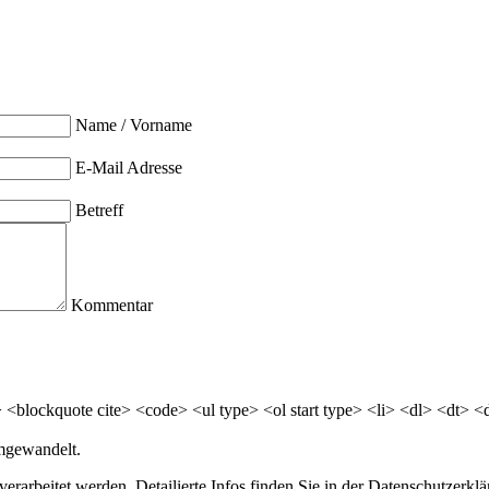
Name / Vorname
E-Mail Adresse
Betreff
Kommentar
<blockquote cite> <code> <ul type> <ol start type> <li> <dl> <dt> 
mgewandelt.
erarbeitet werden. Detailierte Infos finden Sie in der Datenschutzerklä