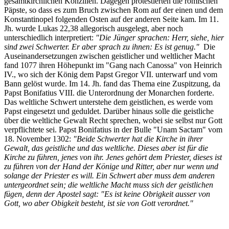
gesamtkirchlichen Konzilien. Dagegen protestierten die römischen
Päpste, so dass es zum Bruch zwischen Rom auf der einen und dem
Konstantinopel folgenden Osten auf der anderen Seite kam. Im 11.
Jh. wurde Lukas 22,38 allegorisch ausgelegt, aber noch
unterschiedlich interpretiert:
"Die Jünger sprachen: Herr, siehe, hier
sind zwei Schwerter. Er aber sprach zu ihnen: Es ist genug."
Die
Auseinandersetzungen zwischen geistlicher und weltlicher Macht
fand 1077 ihren Höhepunkt im "Gang nach Canossa" von Heinrich
IV., wo sich der König dem Papst Gregor VII. unterwarf und vom
Bann gelöst wurde. Im 14. Jh. fand das Thema eine Zuspitzung, da
Papst Bonifatius VIII. die Unterordnung der Monarchen forderte.
Das weltliche Schwert unterstehe dem geistlichen, es werde vom
Papst eingesetzt und geduldet. Darüber hinaus solle die geistliche
über die weltliche Gewalt Recht sprechen, wobei sie selbst nur Gott
verpflichtete sei.
Papst Bonifatius in der Bulle "Unam Sactam" vom
18. November 1302:
"Beide Schwerter hat die Kirche in ihrer
Gewalt, das geistliche und das weltliche. Dieses aber ist für die
Kirche zu führen, jenes von ihr. Jenes gehört dem Priester, dieses ist
zu führen von der Hand der Könige und Ritter, aber nur wenn und
solange der Priester es will. Ein Schwert aber muss dem anderen
untergeordnet sein; die weltliche Macht muss sich der geistlichen
fügen, denn der Apostel sagt: "Es ist keine Obrigkeit ausser von
Gott, wo aber Obigkeit besteht, ist sie von Gott verordnet."