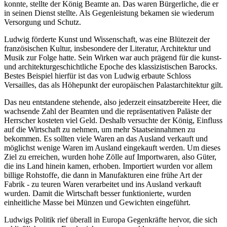
konnte, stellte der König Beamte an. Das waren Bürgerliche, die er
in seinen Dienst stellte. Als Gegenleistung bekamen sie wiederum
Versorgung und Schutz.
Ludwig förderte Kunst und Wissenschaft, was eine Blütezeit der
französischen Kultur, insbesondere der Literatur, Architektur und
Musik zur Folge hatte. Sein Wirken war auch prägend für die kunst-
und architekturgeschichtliche Epoche des klassizistischen Barocks.
Bestes Beispiel hierfür ist das von Ludwig erbaute Schloss
Versailles, das als Höhepunkt der europäischen Palastarchitektur gilt.
Das neu entstandene stehende, also jederzeit einsatzbereite Heer, die
wachsende Zahl der Beamten und die repräsentativen Paläste der
Herrscher kosteten viel Geld. Deshalb versuchte der König, Einfluss
auf die Wirtschaft zu nehmen, um mehr Staatseinnahmen zu
bekommen. Es sollten viele Waren an das Ausland verkauft und
möglichst wenige Waren im Ausland eingekauft werden. Um dieses
Ziel zu erreichen, wurden hohe Zölle auf Importwaren, also Güter,
die ins Land hinein kamen, erhoben. Importiert wurden vor allem
billige Rohstoffe, die dann in Manufakturen eine frühe Art der
Fabrik - zu teuren Waren verarbeitet und ins Ausland verkauft
wurden. Damit die Wirtschaft besser funktionierte, wurden
einheitliche Masse bei Münzen und Gewichten eingeführt.
Ludwigs Politik rief überall in Europa Gegenkräfte hervor, die sich