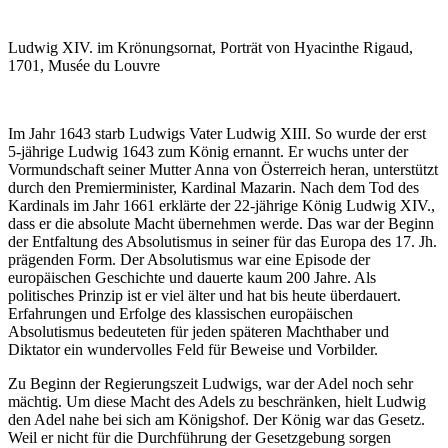
Ludwig XIV. im Krönungsornat, Porträt von Hyacinthe Rigaud,
1701, Musée du Louvre
Im Jahr 1643 starb Ludwigs Vater Ludwig XIII. So wurde der erst
5-jährige Ludwig 1643 zum König ernannt. Er wuchs unter der
Vormundschaft seiner Mutter Anna von Österreich heran, unterstützt
durch den Premierminister, Kardinal Mazarin. Nach dem Tod des
Kardinals im Jahr 1661 erklärte der 22-jährige König Ludwig XIV.,
dass er die absolute Macht übernehmen werde. Das war der Beginn
der Entfaltung des Absolutismus in seiner für das Europa des 17. Jh.
prägenden Form. Der Absolutismus war eine Episode der
europäischen Geschichte und dauerte kaum 200 Jahre. Als
politisches Prinzip ist er viel älter und hat bis heute überdauert.
Erfahrungen und Erfolge des klassischen europäischen
Absolutismus bedeuteten für jeden späteren Machthaber und
Diktator ein wundervolles Feld für Beweise und Vorbilder.
Zu Beginn der Regierungszeit Ludwigs, war der Adel noch sehr
mächtig. Um diese Macht des Adels zu beschränken, hielt Ludwig
den Adel nahe bei sich am Königshof. Der König war das Gesetz.
Weil er nicht für die Durchführung der Gesetzgebung sorgen