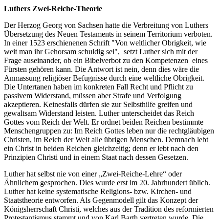
Luthers Zwei-Reiche-Theorie
Der Herzog Georg von Sachsen hatte die Verbreitung von Luthers
Übersetzung des Neuen Testaments in seinem Territorium verboten.
In einer 1523 erschienenen Schrift "Von weltlicher Obrigkeit, wie
weit man ihr Gehorsam schuldig sei", setzt Luther sich mit der
Frage auseinander, ob ein Bibelverbot zu den Kompetenzen eines
Fürsten gehören kann. Die Antwort ist nein, denn dies wäre die
Anmassung religiöser Befugnisse durch eine weltliche Obrigkeit.
Die Untertanen haben im konkreten Fall Recht und Pflicht zu
passivem Widerstand, müssen aber Strafe und Verfolgung
akzeptieren. Keinesfalls dürfen sie zur Selbsthilfe greifen und
gewaltsam Widerstand leisten. Luther
unterscheidet das Reich
Gottes vom Reich der Welt. Er ordnet beiden Reichen bestimmte
Menschengruppen zu: Im Reich Gottes leben nur die rechtgläubigen
Christen, im Reich der Welt alle übrigen Menschen. Demnach lebt
ein Christ in beiden Reichen gleichzeitig; denn er lebt nach den
Prinzipien Christi und in einem Staat nach dessen Gesetzen.
Luther hat selbst nie von einer „Zwei-Reiche-Lehre“ oder
Ähnlichem gesprochen. Dies wurde erst im 20. Jahrhundert üblich.
Luther hat keine systematische Religions- bzw. Kirchen- und
Staatstheorie entworfen. Als Gegenmodell gilt das Konzept der
Königsherrschaft Christi, welches aus der Tradition des reformierten
Protestantismus stammt und von Karl Barth vertreten wurde. Die