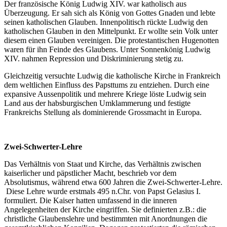
Der französische König Ludwig XIV. war katholisch aus
Überzeugung. Er sah sich als König von Gottes Gnaden und lebte
seinen katholischen Glauben. Innenpolitisch rückte Ludwig den
katholischen Glauben in den Mittelpunkt. Er wollte sein Volk unter
diesem einen Glauben vereinigen. Die protestantischen Hugenotten
waren für ihn Feinde des Glaubens.
Unter Sonnenkönig Ludwig
XIV. nahmen Repression und Diskriminierung stetig zu.
Gleichzeitig versuchte Ludwig die katholische Kirche in Frankreich
dem weltlichen Einfluss des Papsttums zu entziehen. Durch eine
expansive Aussenpolitik und mehrere Kriege löste Ludwig sein
Land aus der habsburgischen Umklammerung und festigte
Frankreichs Stellung als dominierende Grossmacht in Europa.
Zwei-Schwerter-Lehre
Das Verhältnis von Staat und Kirche, das Verhältnis zwischen
kaiserlicher und päpstlicher Macht, beschrieb vor dem
Absolutismus, während etwa 600 Jahren die Zwei-Schwerter-Lehre.
Diese Lehre wurde erstmals 495 n.Chr. von Papst Gelasius I.
formuliert. Die Kaiser hatten
umfassend in die inneren
Angelegenheiten der Kirche eingriffen. Sie definierten z.B.: die
christliche Glaubenslehre und bestimmten mit Anordnungen die