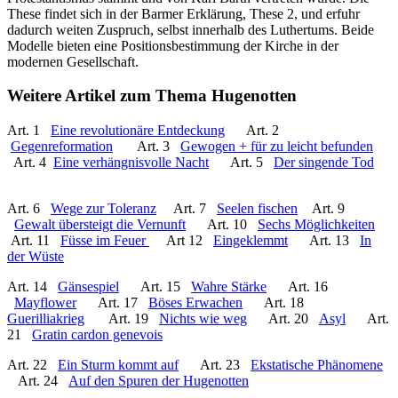
These findet sich in der Barmer Erklärung, These 2, und erfuhr
dadurch weiten Zuspruch, selbst innerhalb des Luthertums. Beide
Modelle bieten eine Positionsbestimmung der Kirche in der
modernen Gesellschaft.
Weitere Artikel zum Thema Hugenotten
Art. 1
Eine revolutionäre Entdeckung
Art. 2
Gegenreformation
Art. 3
Gewogen + für zu leicht befunden
Art. 4
Eine verhängnisvolle Nacht
Art. 5
Der singende Tod
Art. 6
Wege zur Toleranz
Art. 7
Seelen fischen
Art. 9
Gewalt übersteigt die Vernunft
Art. 10
Sechs Möglichkeiten
Art. 11
Füsse im Feuer
Art 12
Eingeklemmt
Art. 13
In
der Wüste
Art. 14
Gänsespiel
Art. 15
Wahre Stärke
Art. 16
Mayflower
Art. 17
Böses Erwachen
Art. 18
Guerilliakrieg
Art. 19
Nichts wie weg
Art. 20
Asyl
Art.
21
Gratin cardon genevois
Art. 22
Ein Sturm kommt auf
Art. 23
Ekstatische Phänomene
Art. 24
Auf den Spuren der Hugenotten