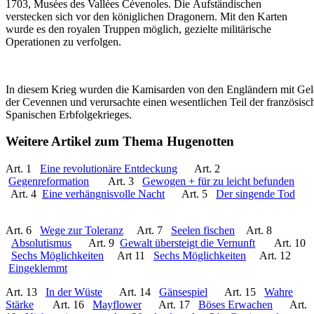
1703, Musées des Vallées Cévenoles. Die
Aufständischen
verstecken sich vor den königlichen Dragonern. Mit den Karten
wurde es den royalen Truppen möglich, gezielte militärische
Operationen zu verfolgen.
In diesem Krieg wurden die Kamisarden von den Engländern mit Geld
der Cevennen und verursachte einen wesentlichen Teil der französis
Spanischen Erbfolgekrieges.
Weitere Artikel zum Thema Hugenotten
Art. 1
Eine revolutionäre Entdeckung
Art. 2
Gegenreformation
Art. 3
Gewogen + für zu leicht befunden
Art. 4
Eine verhängnisvolle Nacht
Art. 5
Der singende Tod
Art. 6
Wege zur Toleranz
Art. 7
Seelen fischen
Art. 8
Absolutismus
Art. 9
Gewalt übersteigt die Vernunft
Art. 10
Sechs Möglichkeiten
Art 11
Sechs Möglichkeiten
Art. 12
Eingeklemmt
Art. 13
In der Wüste
Art. 14
Gänsespiel
Art. 15
Wahre
Stärke
Art. 16
Mayflower
Art. 17
Böses Erwachen
Art.