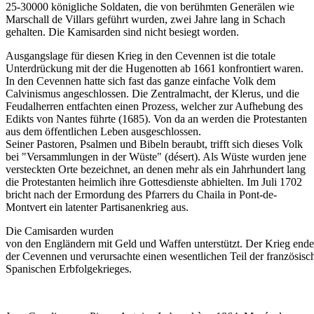
25-30000 königliche Soldaten, die von berühmten Generälen wie
Marschall de Villars geführt wurden, zwei Jahre lang in Schach
gehalten. Die Kamisarden sind nicht besiegt worden.
Ausgangslage für diesen Krieg in den Cevennen ist die totale
Unterdrückung mit der die Hugenotten ab 1661 konfrontiert waren.
In den Cevennen hatte sich fast das ganze einfache Volk dem
Calvinismus angeschlossen. Die Zentralmacht, der Klerus, und die
Feudalherren entfachten einen Prozess, welcher zur Aufhebung des
Edikts von Nantes führte (1685). Von da an werden die Protestanten
aus dem öffentlichen Leben ausgeschlossen.
Seiner Pastoren, Psalmen und Bibeln beraubt, trifft sich dieses Volk
bei "Versammlungen in der Wüste" (désert). Als Wüste wurden jene
versteckten Orte bezeichnet, an denen mehr als ein Jahrhundert lang
die Protestanten heimlich ihre Gottesdienste abhielten. Im Juli 1702
bricht nach der Ermordung des Pfarrers du Chaila in Pont-de-
Montvert ein latenter Partisanenkrieg aus.
Die Camisarden wurden
von den Engländern mit Geld und Waffen unterstützt. Der Krieg ende
der Cevennen und verursachte einen wesentlichen Teil der französis
Spanischen Erbfolgekrieges.