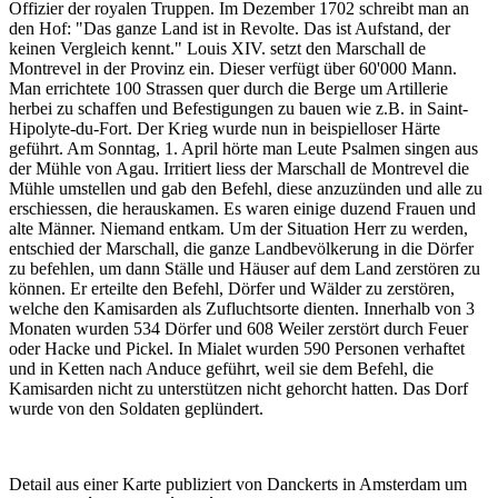
Offizier der royalen Truppen. Im Dezember 1702 schreibt man an
den Hof: "Das ganze Land ist in Revolte. Das ist Aufstand, der
keinen Vergleich kennt." Louis XIV. setzt den Marschall de
Montrevel in der Provinz ein. Dieser verfügt über 60'000 Mann.
Man errichtete 100 Strassen quer durch die Berge um Artillerie
herbei zu schaffen und Befestigungen zu bauen wie z.B. in Saint-
Hipolyte-du-Fort. Der Krieg wurde nun in beispielloser Härte
geführt. Am Sonntag, 1. April hörte man Leute Psalmen singen aus
der Mühle von Agau. Irritiert liess der Marschall de Montrevel die
Mühle umstellen und gab den Befehl, diese anzuzünden und alle zu
erschiessen, die herauskamen. Es waren einige duzend Frauen und
alte Männer. Niemand entkam. Um der Situation Herr zu werden,
entschied der Marschall, die ganze Landbevölkerung in die Dörfer
zu befehlen, um dann Ställe und Häuser auf dem Land zerstören zu
können. Er erteilte den Befehl, Dörfer und Wälder zu zerstören,
welche den Kamisarden als Zufluchtsorte dienten. Innerhalb von 3
Monaten wurden 534 Dörfer und 608 Weiler zerstört durch Feuer
oder Hacke und Pickel. In Mialet wurden 590 Personen verhaftet
und in Ketten nach Anduce geführt, weil sie dem Befehl, die
Kamisarden nicht zu unterstützen nicht gehorcht hatten. Das Dorf
wurde von den Soldaten geplündert.
Detail aus einer Karte publiziert von Danckerts in Amsterdam um