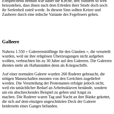
Entsprechend bemüht war daher die Kirche, den Sündern so weit
beizustehen, dass ihnen nach dem Erleiden ihrer Strafe doch noch
ihr Seelenheil zuteil werde. In diesem Sinn sollten Ketzer und
Zauberer durch eine irdische Variante des Fegefeuers gehen.
Galleere
Nahezu 1.550 « Galeerensträflinge für den Glauben », die verurteilt
wurden, weil sie ihre religiösen Überzeugungen nicht aufgeben
wollten, verbrachten bis zu 30 Jahre auf den Galeeren. Die Galeeren
dienten mehr als Haftanstalten denn als Kriegsschiffe.
Auf einer normalen Galeere wurden 260 Ruderer gebraucht, die
nötigen Mannschaften mussten von den Gerichten zugeliefert
werden. Die Verurteilung der Protestanten erfolgte jedoch nicht,
weil ein tatsächlicher Bedarf an Arbeitssklaven bestände, sondern
um ein abschreckendes Beispiel zu geben und Angst zu
machen. Die Ruderer waren Tag und Nacht an ihre Bänke gekettet,
die sich auf dem einzigen ungeschützten Deck der Galeere
beiderseits eines Ganges befanden.