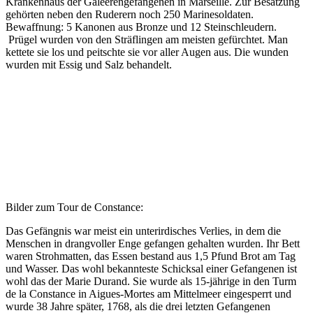
Krankenhaus der Galeerengefangenen in Marseille.
Zur Besatzung
gehörten neben den Ruderern noch 250 Marinesoldaten.
Bewaffnung: 5 Kanonen aus Bronze und 12 Steinschleudern.
Prügel wurden von den Sträflingen am meisten gefürchtet. Man
kettete sie los und peitschte sie vor aller Augen aus. Die wunden
wurden mit Essig und Salz behandelt.
Bilder zum Tour de Constance:
Das Gefängnis war meist ein unterirdisches Verlies, in dem die
Menschen in drangvoller Enge gefangen gehalten wurden. Ihr Bett
waren Strohmatten, das Essen bestand aus 1,5 Pfund Brot am Tag
und Wasser. Das wohl bekannteste Schicksal einer Gefangenen ist
wohl das der Marie Durand. Sie wurde als 15-jährige in den Turm
de la Constance in Aigues-Mortes am Mittelmeer eingesperrt und
wurde 38 Jahre später,
1768, als die drei letzten Gefangenen