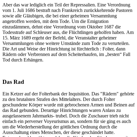
Aber das war lediglich ein Teil der Repressalien. Eine Verordnung
vom 1. Juli 1686 bestraft nach Frankreich zurückkehrende Pastoren
sowie alle Gläubigen, die bei einer geheimen Versammlung
angetroffen werden, mit dem Tode. Um die Emigration
einzudämmen, dehnt eine Verordnung vom Oktober 1687 die
Todesstrafe auf Schleuser aus, die Flüchtlingen geholfen haben. Am
15. März 1689 ergeht der Befehl, die Veranstalter geheimer
Versammlungen ohne weitere Umstände zum Tode zu verurteilen.
Die Art und Weise der Hinrichtung ist fürchterlich : Folter, dann
Rädern oder Verbrennen auf dem Scheiterhaufen, im „besten“ Fall
Tod durch Erhängen.
Das Rad
Ein Ketzer auf der Folterbank der Inquisition. Das "Rädern" gehörte
zu den brutalsten Strafen des Mittelalters. Der durch Folter
geschundene Körper wurde mit gebrochenen Armen und Beinen auf
das Rad gebunden. Derartige Hinrichtungen waren Anlass zu
ausgelassenem Jahrmarkts- trubel. Doch die Zuschauer trieb nicht
einfach ein perverser Voyeurismus an, sondern für sie ging es auch
um die Wiederherstellung der göttlichen Ordnung durch die
Ausschaltung eines Menschen, der diese geschändet hatte.