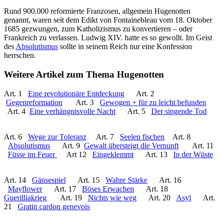
Rund 900.000 reformierte Franzosen, allgemein Hugenotten
genannt, waren seit dem Edikt von Fontainebleau vom 18. Oktober
1685 gezwungen, zum Katholizismus zu konvertieren – oder
Frankreich zu verlassen. Ludwig XIV. hatte es so gewollt. Im Geist
des
Absolutismus
sollte in seinem Reich nur eine Konfession
herrschen.
Weitere Artikel zum Thema Hugenotten
Art. 1
Eine revolutionäre Entdeckung
Art. 2
Gegenreformation
Art. 3
Gewogen + für zu leicht befunden
Art. 4
Eine verhängnisvolle Nacht
Art. 5
Der singende Tod
Art. 6
Wege zur Toleranz
Art. 7
Seelen fischen
Art. 8
Absolutismus
Art. 9
Gewalt übersteigt die Vernunft
Art. 11
Füsse im Feuer
Art 12
Eingeklemmt
Art. 13
In der Wüste
Art. 14
Gänsespiel
Art. 15
Wahre Stärke
Art. 16
Mayflower
Art. 17
Böses Erwachen
Art. 18
Guerilliakrieg
Art. 19
Nichts wie weg
Art. 20
Asyl
Art.
21
Gratin cardon genevois