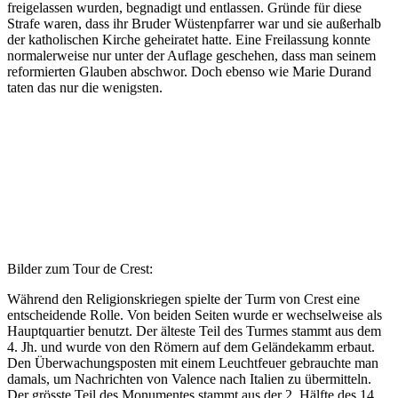
freigelassen wurden,
begnadigt und entlassen. Gründe für diese
Strafe waren, dass ihr Bruder Wüstenpfarrer war und sie außerhalb
der katholischen Kirche geheiratet hatte. Eine Freilassung konnte
normalerweise nur unter der Auflage geschehen, dass man seinem
reformierten Glauben abschwor. Doch ebenso wie Marie Durand
taten das nur die wenigsten.
Bilder zum Tour de Crest:
Während den Religionskriegen spielte der Turm von Crest eine
entscheidende Rolle. Von beiden Seiten wurde er wechselweise als
Hauptquartier benutzt. Der älteste Teil des Turmes stammt aus dem
4. Jh. und wurde von den Römern auf dem Geländekamm erbaut.
Den Überwachungsposten mit einem Leuchtfeuer gebrauchte man
damals, um Nachrichten von Valence nach Italien zu übermitteln.
Der grösste Teil des Monumentes stammt aus der 2. Hälfte des 14.