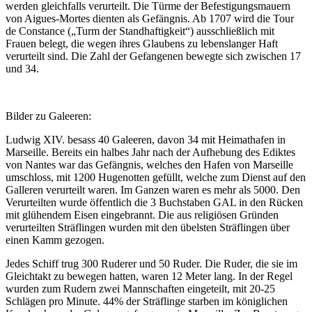
werden gleichfalls verurteilt. Die Türme der Befestigungsmauern
von Aigues-Mortes dienten als Gefängnis. Ab 1707 wird die Tour
de Constance („Turm der Standhaftigkeit“) ausschließlich mit
Frauen belegt, die wegen ihres Glaubens zu lebenslanger Haft
verurteilt sind. Die Zahl der Gefangenen bewegte sich zwischen 17
und 34.
Bilder zu Galeeren:
Ludwig XIV. besass 40 Galeeren, davon 34 mit Heimathafen in
Marseille. Bereits ein halbes Jahr nach der Aufhebung des Ediktes
von Nantes war das Gefängnis, welches den Hafen von Marseille
umschloss, mit 1200 Hugenotten gefüllt, welche zum Dienst auf den
Galleren verurteilt waren. Im Ganzen waren es mehr als 5000. Den
Verurteilten wurde öffentlich die 3 Buchstaben GAL in den Rücken
mit glühendem Eisen eingebrannt. Die aus religiösen Gründen
verurteilten Sträflingen wurden mit den übelsten Sträflingen über
einen Kamm gezogen.
Jedes Schiff trug 300 Ruderer und 50 Ruder.
Die Ruder, die sie im
Gleichtakt zu bewegen hatten, waren 12 Meter lang. In der Regel
wurden zum Rudern zwei Mannschaften eingeteilt, mit 20-25
Schlägen pro Minute. 44% der Sträflinge starben im königlichen