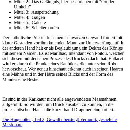
Mittel 2: Das Gefängnis, hier beschrieben mit "Ort der
Umkehr"
Mittel 3: Auspeitschung
Mittel 4: Galgen
Mittel 5: Galeere
Mittel 6: Scheiterhaufen
Der katholische Priester in seinem schwarzen Gewand fordert mit
klarer Geste den vor ihm knienden Mann zur Unterwerfung auf. In
der anderen Hand hält er als Beglaubigung ein Dekret des Königs
mit seinem Namen. Es ist Marilhac, Intendant von Poitou, welcher
sich diesen mörderischen Prozess des Drucks erdacht hat. Entlarvt
wird er, durch die Pranke eines Raubtiers, die unter seine Robe
hervorschaut. Wer genau hinschaut erkennt auch in seinen Haaren
eine Mähne und in der Härte seines Blicks und der Form des
Mundes eine Bestie.
Es sind in der Karikatur nicht alle angewendeten Massnahmen
aufgeführt. So wurden, um Druck ausüben zu können, in die
protestantischen Haushalte kurzerhand Dragoner einquartiert.
Die Hugenotten, Teil 2, Gewalt übersteigt Vernunft, g
estiefelte
Missionare