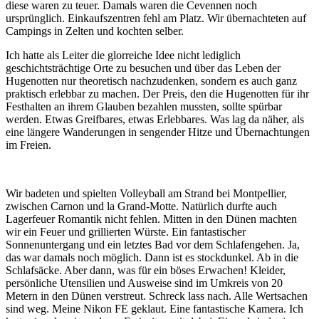
diese waren zu teuer. Damals waren die Cevennen noch
ursprünglich. Einkaufszentren fehl am Platz. Wir übernachteten auf
Campings in Zelten und kochten selber.
Ich hatte als Leiter die glorreiche Idee nicht lediglich
geschichtsträchtige Orte zu besuchen und über das Leben der
Hugenotten nur theoretisch nachzudenken, sondern es auch ganz
praktisch erlebbar zu machen. Der Preis, den die Hugenotten für ihr
Festhalten an ihrem Glauben bezahlen mussten, sollte spürbar
werden. Etwas Greifbares, etwas Erlebbares. Was lag da näher, als
eine längere Wanderungen in sengender Hitze und Übernachtungen
im Freien.
Wir badeten und spielten Volleyball am Strand bei Montpellier,
zwischen Carnon und la Grand-Motte. Natürlich durfte auch
Lagerfeuer Romantik nicht fehlen. Mitten in den Dünen machten
wir ein Feuer und grillierten Würste. Ein fantastischer
Sonnenuntergang und ein letztes Bad vor dem Schlafengehen. Ja,
das war damals noch möglich. Dann ist es stockdunkel. Ab in die
Schlafsäcke. Aber dann, was für ein böses Erwachen! Kleider,
persönliche Utensilien und Ausweise sind im Umkreis von 20
Metern in den Dünen verstreut. Schreck lass nach. Alle Wertsachen
sind weg. Meine Nikon FE geklaut. Eine fantastische Kamera. Ich