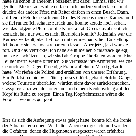
hatte sie schon in anderen Freizeiten mit dabei. Einmal sind wir
geritten. Mein Gaul wollte einfach nicht andere vorbei lassen und
drückte das andere Pferd mit Reiter einfach in einen Busch. Dann,
auf freiem Feld löste sich eine Öse des Riemens meiner Kamera und
sie fiel runter. Ich schaute zurück und konnte gerade noch sehen,
wie das folgende Pferd auf die Kamera trat. Ob es das absichtlich
gemacht hat, nur weil es nicht überholen konnte? Jedenfalls war die
Kamera verbeult, aber lief noch mit der mechanischen Einstellung.
Ich konnte sie nochmals reparieren lassen. Aber jetzt, jetzt war sie
fort. Und das Verrückte: Ich hatte sie in meinen Schlafsack gelegt,
um sie zu schützen. Ja, wir sind als Gruppe überfallen worden. Eine
Teilnehmerin weinte bitterlich. Sie vermisste ihre Armreifen, welche
sie noch vor 2 Tagen für einige Franc auf einem Markt gekauft
hatte. Wir riefen die Polizei und erzählten von unserer Erfahrung.
Ein Polizist meinte, wir hätten grosses Glück gehabt. Solche Gangs,
welche Touristen überfallen, würden nicht davor zurückschrecken,
Gassprays anzuwenden oder auch mit einem Keulenschlag auf den
Kopf für Ruhe zu sorgen. Einen Tag Kopfschmerzen wären die
Folgen - wenn es gut geht.
Erst als sich die Aufregung etwas gelegt hatte, konnte ich die Ironie
der Situation erkennen. Wir hatten Abenteuer gesucht und wollten
die Gefahren, denen die Hugenotten ausgesetzt waren erfahrbar