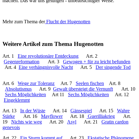
machen. Das war uns gelungen - unbeabsichtigter Weise.
Mehr zum Thema der
Flucht der Hugenotten
Weitere Artikel zum Thema Hugenotten
Art. 1
Eine revolutionäre Entdeckung
Art. 2
Gegenreformation
Art. 3
Gewogen + für zu leicht befunden
Art. 4
Eine verhängnisvolle Nacht
Art. 5
Der singende Tod
Art. 6
Wege zur Toleranz
Art. 7
Seelen fischen
Art. 8
Absolutismus
Art. 9
Gewalt übersteigt die Vernunft
Art. 10
Sechs Möglichkeiten
Art 11
Sechs Möglichkeiten
Art. 12
Eingeklemmt
Art. 13
In der Wüste
Art. 14
Gänsespiel
Art. 15
Wahre
Stärke
Art. 16
Mayflower
Art. 18
Guerilliakrieg
Art.
19
Nichts wie weg
Art. 20
Asyl
Art. 21
Gratin cardon
genevois
Art. 22
Ein Sturm kommt auf
Art. 23
Ekstatische Phänomene