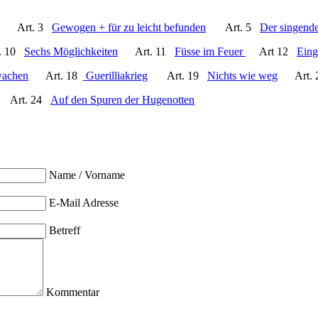
Art. 3
Gewogen + für zu leicht befunden
Art. 5
Der singend
 10
Sechs Möglichkeiten
Art. 11
Füsse im Feuer
Art 12
Ein
wachen
Art. 18
Guerilliakrieg
Art. 19
Nichts wie weg
Art.
rt. 24
Auf den Spuren der Hugenotten
Name / Vorname
E-Mail Adresse
Betreff
Kommentar