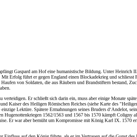
empfängt Gaspard am Hof eine humanistische Bildung.
Unter Heinrich II
t. Mit Erfolg führt er gegen England einen Blockadekrieg und schliess
m Haufen von Soldaten, die aus Räubern und Brandstiftern bestand, Zu
aben.
 verteidigen. Er schließt sich darin ein, muss aber einige Monate spät
und Kaiser des Heiligen Römischen Reiches (siehe Karte des "Heiligen
ne einzige Lektüre. Spätere Ermahnungen seines Bruders d‘Andelot, sei
en Hugenottenkriegen 1562/1563 und 1567 bis 1570 kämpft Coligny als
Guise. Er war aber bemüht um Kompromisse mit König Karl IX. 1570 er
er Einfluss auf den König
führte, als er im Vertrauen auf die Gunst d