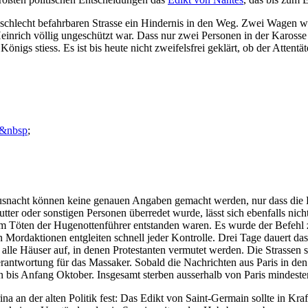
 schlecht befahrbaren Strasse ein Hindernis in den Weg. Zwei Wagen wol
 Heinrich völlig ungeschützt war. Dass nur zwei Personen in der Karo
igs stiess. Es ist bis heute nicht zweifelsfrei geklärt, ob der Attentä
l&nbsp
;
snacht können keine genauen Angaben gemacht werden, nur dass die E
ter oder sonstigen Personen überredet wurde, lässt sich ebenfalls nich
zum Töten der Hugenottenführer entstanden waren. Es wurde der Befehl
en Mordaktionen entgleiten schnell jeder Kontrolle. Drei Tage dauert 
lle Häuser auf, in denen Protestanten vermutet werden. Die Strassen si
ntwortung für das Massaker. Sobald die Nachrichten aus Paris in den 
n bis Anfang Oktober. Insgesamt sterben ausserhalb von Paris mindeste
a an der alten Politik fest: Das Edikt von Saint-Germain sollte in K