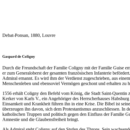
Debat-Ponsan, 1880, Louvre
Gaspard de Coligny
Durch die Freundschaft der Familie Coligny mit der Familie Guise 
er zum Generaloberst der gesamten französischen Infanterie beförder
Admiral ernannt. Es wird ihm der Verdienst zugeschrieben, aus eine
Menschenleben und ebensoviel Vermögen geschont und erhalten zu h
1556 erhält Coligny den Befehl vom König, die Stadt Saint-Quentin zu
Kerker von Karls V.,
ein Angehöriger des Herrscherhauses Habsburg 
Einsamkeit und Krankheit führen ihn in eine Krise. Die
Bibel ist sei
überzeugen ihn davon, sich dem Protestantismus anzuschliessen.
In d
katholischen Truppen und politisch gegen den Einfluss der Familie 
Amnestie und die Glaubensfreiheit bringt.
Als Admiral steht Coligny auf den Stufen des Throns. Sein wachsend