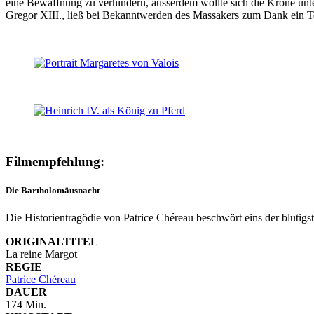
eine Bewaffnung zu verhindern, ausserdem wollte sich die Krone unt
Gregor XIII., ließ bei Bekanntwerden des Massakers zum Dank ein
Filmempfehlung:
Die Bartholomäusnacht
Die Historientragödie von Patrice Chéreau beschwört eins der blutigs
ORIGINALTITEL
La reine Margot
REGIE
Patrice Chéreau
DAUER
174 Min.