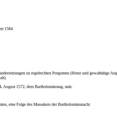
 um 1584
nandersetzungen zu regelrechten Porgomen (Hetze und gewalttätige Angr
lt).
 August 1572, dem Bartholomäustag, statt.
tanten, eine Folge des Massakers der Bartholomäusnacht