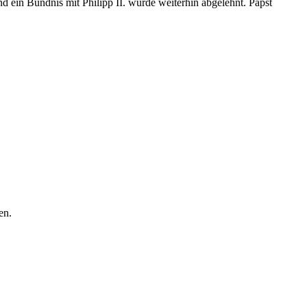
 ein Bündnis mit Philipp II. wurde weiterhin abgelehnt. Papst
en.