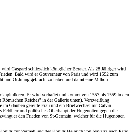
. wird Gaspard schliesslich königlicher Berater. Als 28 Jähriger wird
t Frieden. Bald wird er Gouverneur von Paris und wird 1552 zum
cht und Ordnung gebracht zu haben und damit eine Million
er kapitulieren. Er wird verhaftet und kommt
von 1557 bis 1559 in den
 Römischen Reiches" in der Gallerie unten). Verzweiflung,
ne im Glauben gereifte Frau und ein Briefwechsel mit Calvin
 Feldherr und politisches Oberhaupt der Hugenotten gegen die
zwingt er den Frieden von St-Germain, welcher für die Hugenotten
es Königs zur Vermählung des Königs Heinrich von Navarra nach Paris