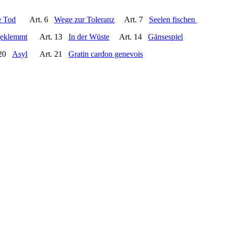
e Tod
Art. 6
Wege zur Toleranz
Art. 7
Seelen fischen
geklemmt
Art. 13
In der Wüste
Art. 14
Gänsespiel
 20
Asyl
Art. 21
Gratin cardon genevois