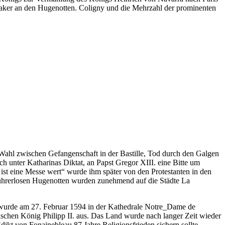
saker an den Hugenotten. Coligny und die Mehrzahl der prominenten
ahl zwischen Gefangenschaft in der Bastille, Tod durch den Galgen
ich unter Katharinas Diktat, an Papst Gregor XIII. eine Bitte um
 ist eine Messe wert“ wurde ihm später von den Protestanten in den
führerlosen Hugenotten wurden zunehmend auf die Städte La
 wurde am 27. Februar 1594 in der Kathedrale Notre_Dame de
schen König Philipp II. aus. Das Land wurde nach langer Zeit wieder
Edikt von Fonainebleau 87 Jahre Religionsfrieden sichern sollte.