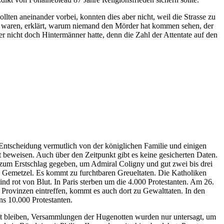
lten aneinander vorbei, konnten dies aber nicht, weil die Strasse zu
sse waren, erklärt, warum niemand den Mörder hat kommen sehen, der
ter nicht doch Hintermänner hatte, denn die Zahl der Attentate auf den
ntscheidung vermutlich von der königlichen Familie und einigen
t beweisen. Auch über den Zeitpunkt gibt es keine gesicherten Daten.
 zum Erstschlag gegeben, um Admiral Coligny und gut zwei bis drei
das Gemetzel. Es kommt zu furchtbaren Greueltaten. Die Katholiken
nd rot von Blut. In Paris sterben um die 4.000 Protestanten. Am 26.
Provinzen eintreffen, kommt es auch dort zu Gewalttaten. In den
ns 10.000 Protestanten.
raft bleiben, Versammlungen der Hugenotten wurden nur untersagt, um