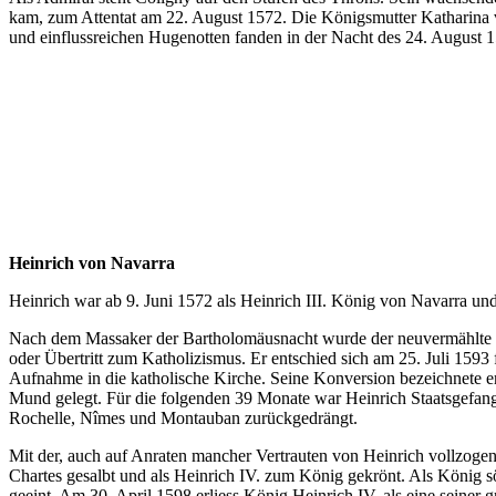
kam, zum Attentat am 22. August 1572. Die Königsmutter Katharina v
und einflussreichen Hugenotten fanden in der Nacht des 24. August
Bild: Gaspard de Coligny vo
Heinrich von Navarra
Heinrich war ab 9. Juni 1572 als Heinrich III. König von Navarra un
Nach dem Massaker der Bartholomäusnacht wurde der
neuvermählte 
oder Übertritt zum Katholizismus. Er entschied sich am 25. Juli 1593 
Aufnahme in die katholische Kirche. Seine Konversion bezeichnete er 
Mund gelegt. Für die folgenden 39 Monate war Heinrich Staatsgefan
Rochelle, Nîmes und Montauban zurückgedrängt.
Mit der, auch auf Anraten mancher Vertrauten von Heinrich vollzog
Chartes gesalbt und als Heinrich IV. zum König gekrönt. Als König 
geeint. Am 30. April 1598 erliess König Heinrich IV. als eine seiner