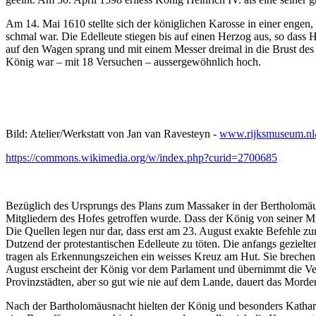
Am 14. Mai 1610 stellte sich der königlichen Karosse in einer engen,
schmal war. Die Edelleute stiegen bis auf einen Herzog aus, so dass
auf den Wagen sprang und mit einem Messer dreimal in die Brust des Kön
König war – mit 18 Versuchen – aussergewöhnlich hoch.
Bild: Atelier/Werkstatt von Jan van Ravesteyn -
www.rijksmuseum.n
https://commons.wikimedia.org/w/index.php?curid=2700685
Bezüglich des Ursprungs des Plans zum Massaker in der Bertholomäu
Mitgliedern des Hofes getroffen wurde. Dass der König von seiner Mut
Die Quellen legen nur dar, dass erst am 23. August exakte Befehle 
Dutzend der protestantischen Edelleute zu töten. Die anfangs gezielt
tragen als Erkennungszeichen ein weisses Kreuz am Hut. Sie brechen a
August erscheint der König vor dem Parlament und übernimmt die Vera
Provinzstädten, aber so gut wie nie auf dem Lande, dauert das Morde
Nach der Bartholomäusnacht hielten der König und besonders Katharin