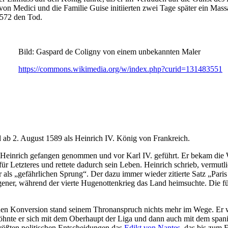
on Medici und die Familie Guise initiierten zwei Tage später ein Mas
 1572 den Tod.
n einem unbekannten Maler
https://commons.wikimedia.org/w/index.php?curid=131483551
d ab 2. August 1589 als Heinrich IV. König von Frankreich.
Heinrich gefangen genommen und vor Karl IV. geführt. Er bekam die W
für Letzteres und rettete dadurch sein Leben. Heinrich schrieb, vermutl
als „gefährlichen Sprung“. Der dazu immer wieder zitierte Satz „Paris
gener, während der vierte Hugenottenkrieg das Land heimsuchte. Die 
enen Konversion stand seinem Thronanspruch nichts mehr im Wege. Er
söhnte er sich mit dem Oberhaupt der Liga und dann auch mit dem spani
 größten politischen Entscheidungen das
Edikt von Nantes
, das bis zum 